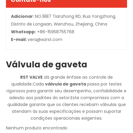
Adicionar:
NO.1887 Tianzhong RD, Rua Yongzhong,
Distrito de Longwan, Wenzhou, Zhejiang, China
Whatsapp:
+86-15958755768
E-mail:
vera@wzrst.com
Válvula de gaveta
RST VALVE
dá grande ênfase ao controle de
qualidade.Cada
válvula de gaveta
passa por testes
rigorosos para garantir seu desempenho, confiabilidade e
adesão aos padrões do setor.Este compromisso com a
qualidade garante que os clientes recebam válvulas que
atendam às suas especificações e possam suportar
condições operacionais exigentes.
Nenhum produto encontrado