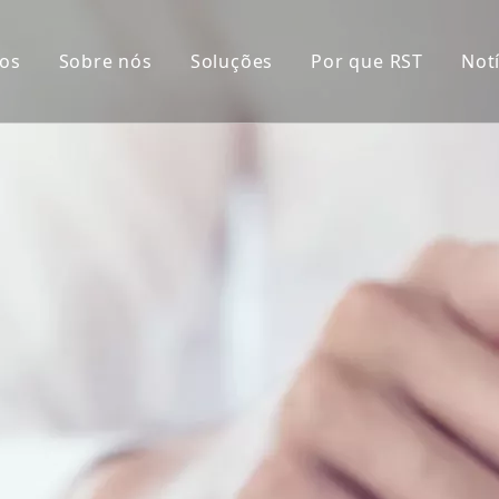
os
Sobre nós
Soluções
Por que RST
Notí