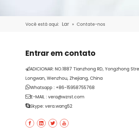
Lar
Você está aqui:
»
Contate-nos
Entrar em contato
ADICIONAR: NO.1887 Tianzhong RD, Yongzhong Street

Longwan, Wenzhou, Zhejiang, China

Whatsapp :
+86-15958755768

E-MAIL :
vera@wzrst.com

Skype: vera.wang52