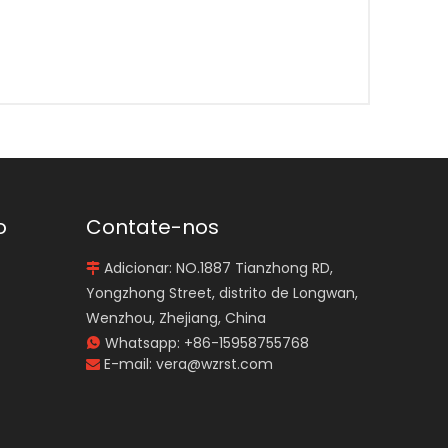
o
Contate-nos
Adicionar: NO.1887 Tianzhong RD,

Yongzhong Street, distrito de Longwan,
Wenzhou, Zhejiang, China
Whatsapp:
+86-15958755768

E-mail:
vera@wzrst.com
