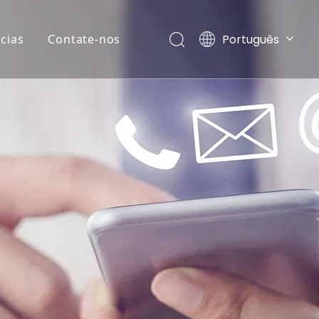
Português
cias
Contate-nos
Ελληνικά
Español
Pусский
العربية
English